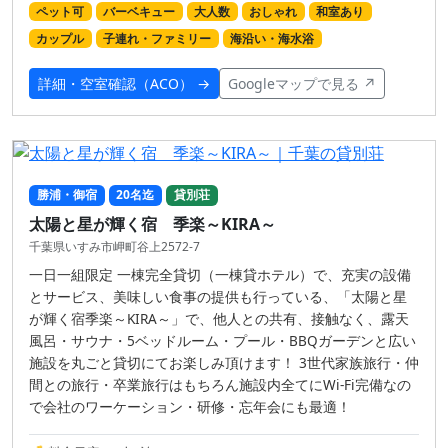
ペット可
バーベキュー
大人数
おしゃれ
和室あり
カップル
子連れ・ファミリー
海沿い・海水浴
詳細・空室確認（ACO） →
Googleマップで見る ↗
勝浦・御宿
20名迄
貸別荘
太陽と星が輝く宿 季楽～KIRA～
千葉県いすみ市岬町谷上2572-7
一日一組限定 一棟完全貸切（一棟貸ホテル）で、充実の設備
とサービス、美味しい食事の提供も行っている、「太陽と星
が輝く宿季楽～KIRA～」で、他人との共有、接触なく、露天
風呂・サウナ・5ベッドルーム・プール・BBQガーデンと広い
施設を丸ごと貸切にてお楽しみ頂けます！ 3世代家族旅行・仲
間との旅行・卒業旅行はもちろん施設内全てにWi-Fi完備なの
で会社のワーケーション・研修・忘年会にも最適！