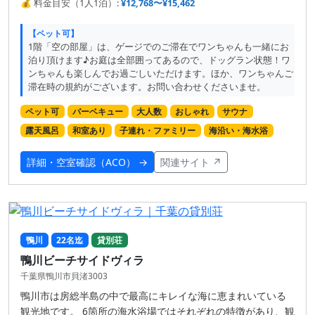
💰 料金目安（1人1泊）:
¥12,768〜¥15,462
【ペット可】
1階「空の部屋」は、ゲージでのご滞在でワンちゃんも一緒にお
泊り頂けます♪お庭は全部囲ってあるので、ドッグラン状態！ワ
ンちゃんも楽しんでお過ごしいただけます。ほか、ワンちゃんご
滞在時の規約がございます。お問い合わせくださいませ。
ペット可
バーベキュー
大人数
おしゃれ
サウナ
露天風呂
和室あり
子連れ・ファミリー
海沿い・海水浴
詳細・空室確認（ACO） →
関連サイト ↗
鴨川
22名迄
貸別荘
鴨川ビーチサイドヴィラ
千葉県鴨川市貝渚3003
鴨川市は房総半島の中で最高にキレイな海に恵まれいている
観光地です。 6箇所の海水浴場ではそれぞれの特徴があり、観