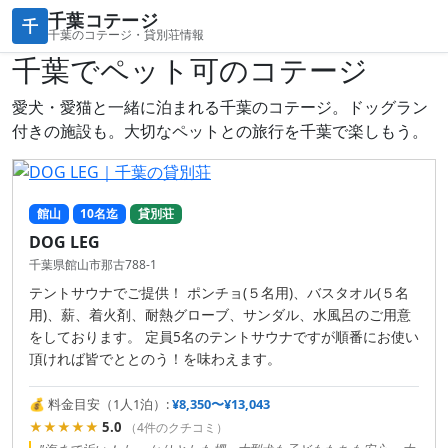
千葉コテージ
千
千葉のコテージ・貸別荘情報
千葉でペット可のコテージ
愛犬・愛猫と一緒に泊まれる千葉のコテージ。ドッグラン
付きの施設も。大切なペットとの旅行を千葉で楽しもう。
館山
10名迄
貸別荘
DOG LEG
千葉県館山市那古788-1
テントサウナでご提供！ ポンチョ(５名用)、バスタオル(５名
用)、薪、着火剤、耐熱グローブ、サンダル、水風呂のご用意
をしております。 定員5名のテントサウナですが順番にお使い
頂ければ皆でととのう！を味わえます。
💰 料金目安（1人1泊）:
¥8,350〜¥13,043
★★★★★
5.0
（4件のクチコミ）