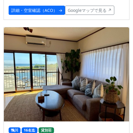
詳細・空室確認（ACO） →
Googleマップで見る ↗
鴨川
16名迄
貸別荘