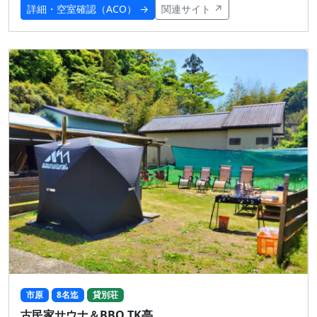
詳細・空室確認（ACO） →
関連サイト ↗
市原
8名迄
貸別荘
古民家サウナ＆BBQ TK亭