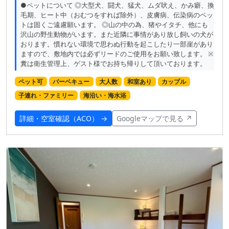
●ペットについて ◎大型犬、闘犬、猛犬、ムダ吠え、かみ癖、換
毛期、ヒート中（おむつをすれば除外）、皮膚病、伝染病のペッ
トは固くご遠慮願います。 ◎山の中の為、猪やイタチ、他にも
沢山の野生動物がいます。また近隣に事情があり放し飼いの犬が
おります。慣れない環境で思わぬ行動を起こしたり一部崖があり
ますので、敷地内では必ずリードのご使用をお願い致します。 ※
糞は衛生管理上、ゲスト様でお持ち帰りして頂いております。
ペット可
バーベキュー
大人数
和室あり
カップル
子連れ・ファミリー
海沿い・海水浴
詳細・空室確認（ACO） →
Googleマップで見る ↗