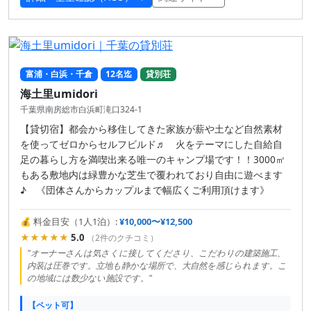
富浦・白浜・千倉
12名迄
貸別荘
海土里umidori
千葉県南房総市白浜町滝口324-1
【貸切宿】都会から移住してきた家族が薪や土など自然素材
を使ってゼロからセルフビルド♬ 火をテーマにした自給自
足の暮らし方を満喫出来る唯一のキャンプ場です！！3000㎡
もある敷地内は緑豊かな芝生で覆われており自由に遊べます
♪ 《団体さんからカップルまで幅広くご利用頂けます》
💰 料金目安（1人1泊）:
¥10,000〜¥12,500
★★★★★
5.0
（2件のクチコミ）
"オーナーさんは気さくに接してくださり、こだわりの建築施工、
内装は圧巻です。立地も静かな場所で、大自然を感じられます。こ
の地域には数少ない施設です。"
【ペット可】