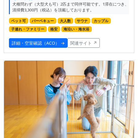
犬種問わず（大型犬も可）2匹まで同伴可能です。1滞在につき、
清掃費3,300円（税込）を頂戴しております。
ペット可
バーベキュー
大人数
サウナ
カップル
子連れ・ファミリー
格安
海沿い・海水浴
詳細・空室確認（ACO） →
関連サイト ↗