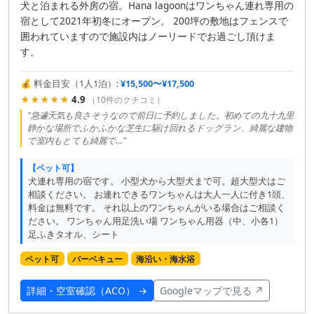
犬と泊まれる外房の宿。Hana lagoonはワンちゃん連れ専用の
宿として2021年初冬にオープン。 200坪の敷地はフェンスで
囲われていますので施設内はノーリードでお過ごし頂けま
す。
💰 料金目安（1人1泊）:
¥15,500〜¥17,500
★★★★★
4.9
（10件のクチコミ）
"急遽天気も良さそうなので前日に予約しました。初めての九十九里
静かな場所でふかふかな芝生に駆け回れるドッグラン、綺麗な建物
で室内もとても綺麗で…"
【ペット可】
犬連れ専用の宿です。 小型犬から大型犬まで可。超大型犬はご
相談ください。 お連れできるワンちゃんは大人一人に付き1頭、
料金は無料です。 それ以上のワンちゃんがいる場合はご相談く
ださい。 ワンちゃん用足洗い場 ワンちゃん用器（中、小各1）
足ふきタオル、シート
ペット可
バーベキュー
海沿い・海水浴
詳細・空室確認（ACO） →
Googleマップで見る ↗