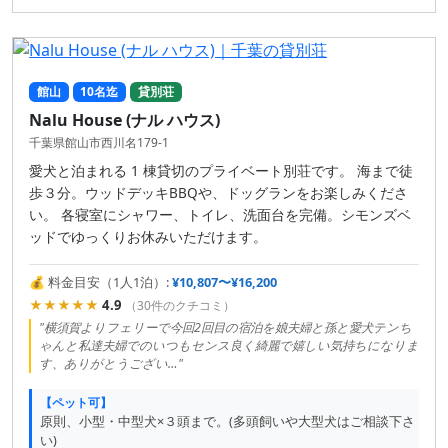
館山
10名迄
貸別荘
Nalu House (ナル ハウス)
千葉県館山市西川名179-1
愛犬と泊まれる 1 棟貸切のプライベート別荘です。 海まで徒
歩３分。ウッドデッキBBQや、ドッグランをお楽しみくださ
い。 各寝室にシャワー、トイレ、洗面台を完備。シモンズベ
ッドでゆっくりお休みいただけます。
💰 料金目安（1人1泊）:
¥10,807〜¥16,200
★★★★★
4.9
（30件のクチコミ）
"横須賀よりフェリーで今回2回目の宿泊を娘夫婦と孫と愛犬テンち
ゃんと私達夫婦でのいつもセンス良く綺麗で嬉しい気持ちになりま
す、ありがとうござい…"
【ペット可】
原則、小型・中型犬×３頭まで。(多頭飼いや大型犬はご相談下さ
い)