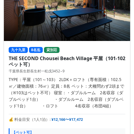
九十九里
8名迄
貸別荘
THE SECOND Chousei Beach Village 平屋（101-102
ペット可）
千葉県長生郡長生村一松戊3452−9
TYPE：平屋（101～103） 2LDK＋ロフト（専有面積：102.5
㎡／建物面積：76㎡） ​ 定員：8名 ペット：犬種問わず2頭まで
（※103はペット不可） 寝室：・ダブルルーム 2名収容（ダ
ブルベッド1台） ・ダブルルーム 2名収容（ダブルベ
ッド1台） ・ロフト 4名収容（布団4組）
💰 料金目安（1人1泊）:
¥12,166〜¥17,472
【ペット可】