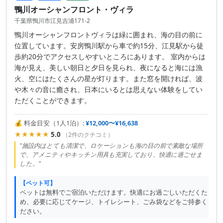
鴨川オーシャンフロント・ヴィラ
千葉県鴨川市江見吉浦171-2
鴨川オーシャンフロントヴィラは緑に囲まれ、海の目の前に
位置しています。安房鴨川駅から車で約15分、江見駅から徒
歩約20分でアクセスしやすいところにあります。 室内からは
海が見え、美しい朝日と夕日を見られ、夜になると海には漁
火、空にはたくさんの星が灯ります。また窓を開ければ、波
や木々の音に癒され、日本にいるとは思えない体験をしてい
ただくことができます。
💰 料金目安（1人1泊）:
¥12,000〜¥16,638
★★★★★
5.0
（2件のクチコミ）
"施設内はとても清潔で、ロケーションも海の目の前で素敵な場所
で、アメニティやキッチン用具も充実しており、快適に過ごせま
した。"
【ペット可】
ペットは無料でご宿泊いただけます。快適にお過ごしいただくた
め、必要に応じてケージ、トイレシート、ごみ袋などをご持参く
ださい。