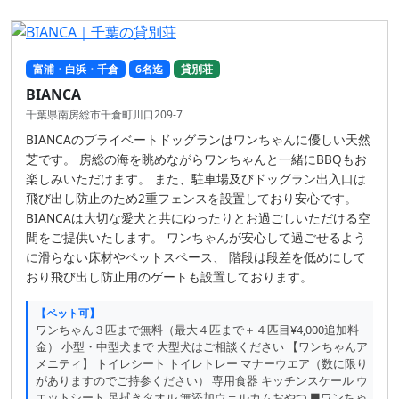
富浦・白浜・千倉
6名迄
貸別荘
BIANCA
千葉県南房総市千倉町川口209-7
BIANCAのプライベートドッグランはワンちゃんに優しい天然
芝です。 房総の海を眺めながらワンちゃんと一緒にBBQもお
楽しみいただけます。 また、駐車場及びドッグラン出入口は
飛び出し防止のため2重フェンスを設置しており安心です。
BIANCAは大切な愛犬と共にゆったりとお過ごしいただける空
間をご提供いたします。 ワンちゃんが安心して過ごせるよう
に滑らない床材やペットスペース、 階段は段差を低めにして
おり飛び出し防止用のゲートも設置しております。
【ペット可】
ワンちゃん３匹まで無料（最大４匹まで＋４匹目¥4,000追加料
金） 小型・中型犬まで 大型犬はご相談ください 【ワンちゃんア
メニティ】 トイレシート トイレトレー マナーウエア（数に限り
がありますのでご持参ください） 専用食器 キッチンスケール ウ
エットシート 足拭きタオル 無添加ウェルカムおやつ ■ワンちゃ