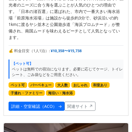
光者のニーズに合う海を選ぶことが人気のひとつの理由で
す。「日本の渚百選」に選ばれた、市内で一番大きい海水浴
場「前原海水浴場」は施設から徒歩約3分で、砂浜沿いの約
1kmに渡るヤシ並木と公園遊歩道「海浜プロムナード」が整
備され、南国ムードを味わえるビーチとして人気となってい
ます。
💰 料金目安（1人1泊）:
¥10,358〜¥15,738
【ペット可】
ペットは無料での宿泊になります。必要に応じてケージ、トイレ
シート、ごみ袋などをご用意ください。
ペット可
バーベキュー
大人数
おしゃれ
和室あり
子連れ・ファミリー
海沿い・海水浴
詳細・空室確認（ACO） →
関連サイト ↗