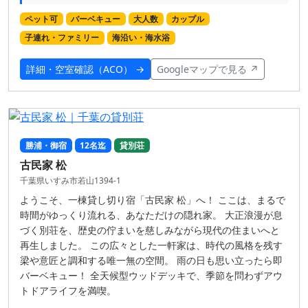
ペット可
バーベキュー
大人数
カップル
子連れ・ファミリー
海沿い・海水浴
詳細・空室確認（ACO） →
Googleマップで見る ↗
勝浦・御宿
12名迄
貸別荘
古民家 松
千葉県いすみ市若山1394-1
ようこそ、一棟貸し切り宿「古民家 松」へ！ ここは、まるで
時間がゆっくり流れる、あなただけの隠れ家。 大正浪漫が息
づく別荘を、歴史の佇まいを慈しみながら現代の住まいへと
再生しました。 この広々とした一軒家は、時代の風格を残す
梁や意匠と調和する唯一無の空間。 雨の日も思い立ったら即
バーベキュー！ 全天候型ウッドデッキで、季節を問わずアウ
トドアライフを満喫。