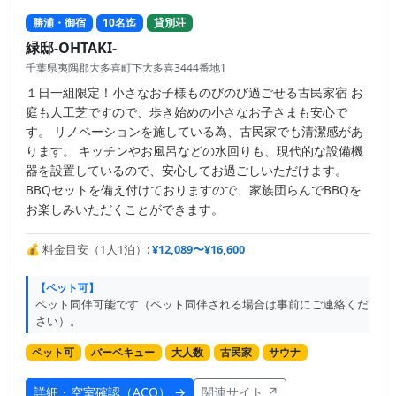
勝浦・御宿
10名迄
貸別荘
緑邸-OHTAKI-
千葉県夷隅郡大多喜町下大多喜3444番地1
１日一組限定！小さなお子様ものびのび過ごせる古民家宿 お
庭も人工芝ですので、歩き始めの小さなお子さまも安心で
す。 リノベーションを施している為、古民家でも清潔感があ
ります。 キッチンやお風呂などの水回りも、現代的な設備機
器を設置しているので、安心してお過ごしいただけます。
BBQセットを備え付けておりますので、家族団らんでBBQを
お楽しみいただくことができます。
💰 料金目安（1人1泊）:
¥12,089〜¥16,600
【ペット可】
ペット同伴可能です（ペット同伴される場合は事前にご連絡くだ
さい）。
ペット可
バーベキュー
大人数
古民家
サウナ
詳細・空室確認（ACO） →
関連サイト ↗