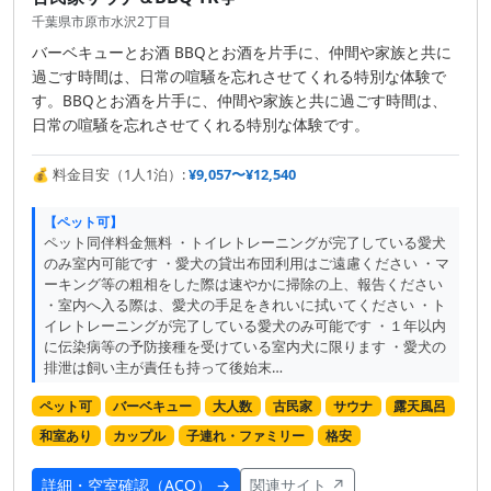
千葉県市原市水沢2丁目
バーベキューとお酒 BBQとお酒を片手に、仲間や家族と共に
過ごす時間は、日常の喧騒を忘れさせてくれる特別な体験で
す。BBQとお酒を片手に、仲間や家族と共に過ごす時間は、
日常の喧騒を忘れさせてくれる特別な体験です。
💰 料金目安（1人1泊）:
¥9,057〜¥12,540
【ペット可】
ペット同伴料金無料 ・トイレトレーニングが完了している愛犬
のみ室内可能です ・愛犬の貸出布団利用はご遠慮ください ・マ
ーキング等の粗相をした際は速やかに掃除の上、報告ください
・室内へ入る際は、愛犬の手足をきれいに拭いてください ・ト
イレトレーニングが完了している愛犬のみ可能です ・１年以内
に伝染病等の予防接種を受けている室内犬に限ります ・愛犬の
排泄は飼い主が責任も持って後始末…
ペット可
バーベキュー
大人数
古民家
サウナ
露天風呂
和室あり
カップル
子連れ・ファミリー
格安
詳細・空室確認（ACO） →
関連サイト ↗