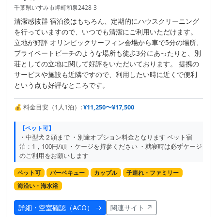
千葉県いすみ市岬町和泉2428-3
清潔感抜群 宿泊後はもちろん、定期的にハウスクリーニング
を行っていますので、いつでも清潔にご利用いただけます。
立地が好評 オリンピックサーフィン会場から車で5分の場所、
プライベートビーチのような場所も徒歩3分にあったりと、別
荘としての立地に関して好評をいただいております。 提携の
サービスや施設も近隣ですので、利用したい時に近くで便利
という点も好評なところです。
💰 料金目安（1人1泊）:
¥11,250〜¥17,500
【ペット可】
・中型犬２頭まで ・別途オプション料金となります ペット宿
泊：1，100円/頭 ・ケージを持参ください ・就寝時は必ずケージ
のご利用をお願いします
ペット可
バーベキュー
カップル
子連れ・ファミリー
海沿い・海水浴
詳細・空室確認（ACO） →
関連サイト ↗