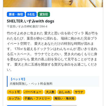
勝浦・御宿
8名迄
貸別荘
SHELTER.いすみwith dogs
千葉県いすみ市岬町桑田1394-4
竹のそよめきに包まれた 愛犬と思い出を紡ぐヴィラ 風が竹を
わたるたび、葉音が静かに揺れる。 瑞緑に抱かれた完全プラ
イベート空間で、 愛犬とあなただけの特別な時間が流れま
す。 170㎡を超えるドックランはわんちゃんが 思いきり走れ
る広々スペース。 サウナでととのい、焚き火のぬくもりに身
を委ねながらも 愛犬の喜ぶ顔を安心して見守ることができま
す。 愛犬と共に五感を開放する贅沢な余白をお過ごしくださ
い。
【ペット可】
犬種制限無し・ペット料金無料
ペット可
バーベキュー
大人数
おしゃれ
サウナ
カップル
子連れ・ファミリー
海沿い・海水浴