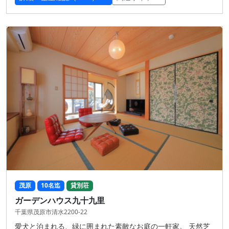
茂原
10名迄
貸別荘
ガーデンハウス九十九里
千葉県茂原市清水2200-22
愛犬と泊まれる、緑に囲まれた素敵なお庭の一軒家。 天然芝