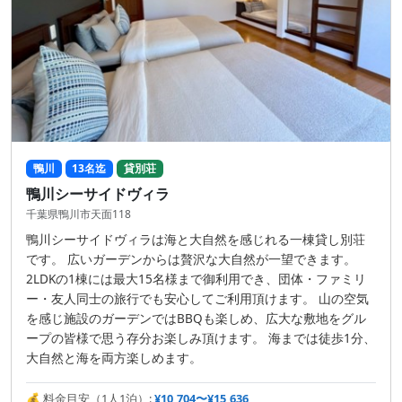
鴨川
13名迄
貸別荘
鴨川シーサイドヴィラ
千葉県鴨川市天面118
鴨川シーサイドヴィラは海と大自然を感じれる一棟貸し別荘
です。 広いガーデンからは贅沢な大自然が一望できます。
2LDKの1棟には最大15名様まで御利用でき、団体・ファミリ
ー・友人同士の旅行でも安心してご利用頂けます。 山の空気
を感じ施設のガーデンではBBQも楽しめ、広大な敷地をグル
ープの皆様で思う存分お楽しみ頂けます。 海までは徒歩1分、
大自然と海を両方楽しめます。
💰 料金目安（1人1泊）:
¥10,704〜¥15,636