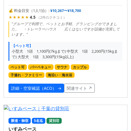
💰 料金目安（1人1泊）:
¥10,267〜¥18,700
★★★★★
4.5
（2件のクチコミ）
"グループで利用で、ペットとお手軽、グランピングができまし
た。 ・トレーラーハウス 広くはないですが設備が充実して
います。"
【ペット可】
小型犬 1頭 1,100円(7kgまで) 中型犬 1頭 2,200円(15kgま
で) 大型犬 1頭 3,300円(15kg以上)
ペット可
バーベキュー
サウナ
カップル
子連れ・ファミリー
海沿い・海水浴
詳細・空室確認（ACO） →
関連サイト ↗
勝浦・御宿
5名迄
貸別荘
いすみベース