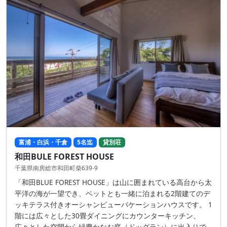
富浦・白浜・千倉
5名迄
貸別荘
和田BULE FOREST HOUSE
千葉県南房総市和田町柴639-9
「和田BLUE FOREST HOUSE」は山に囲まれている高台から太
平洋の海が一望でき、ペットとも一緒に泊まれる2階建てのデ
ッキテラス付きオーシャンビューバケーションハウスです。 1
階には広々とした30畳ダイニングにカウンターキッチン、
広々とした空間から緑豊かなお庭（ドッグラン）に出入りで