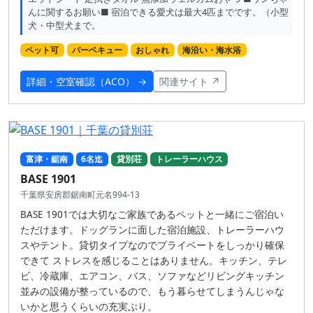
んに関するお願い■ 宿泊できる愛犬は最大4匹までです。（小型
犬・中型犬まで。
ペット可
バーベキュー
おしゃれ
海沿い・海水浴
詳細・空室確認（ACO） →
関連サイト ↗
富津・鋸南
6名迄
貸別荘
トレーラーハウス
BASE 1901
千葉県安房郡鋸南町元名994-13
BASE 1901では大切なご家族であるペットと一緒にご宿泊い
ただけます。ドッグランに面した宿泊施設、トレーラーハウ
スやテント。貸切タイプなのでプライベートをしっかり確保
できて ストレスを感じることはありません。キッチン、テレ
ビ、冷蔵庫、エアコン、バス、ソファなどリビングキッチン
並みの設備が整っているので、もう暮らせてしまうんじゃな
いかと思うくらいの充実ぶり。