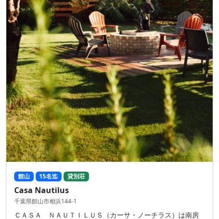
館山
15名迄
貸別荘
Casa Nautilus
千葉県館山市相浜144-1
ＣＡＳＡ ＮＡＵＴＩＬＵＳ（カーサ・ノーチラス）は南房