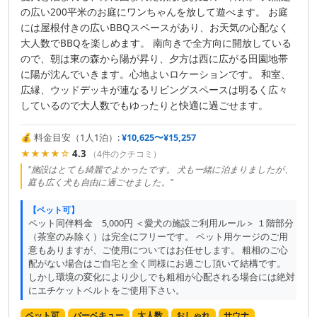
の広い200平米のお庭にワンちゃんを放して遊べます。 お庭
には屋根付きの広いBBQスペースがあり、お天気の心配なく
大人数でBBQを楽しめます。 南向きで全方向に開放している
ので、朝は東の森から陽が昇り、夕方は西に広がる田園地帯
に陽が沈んでいきます。心地よいロケーションです。 和室、
広縁、ウッドデッキが連なるリビングスペースは明るく広々
しているので大人数でもゆったりと快適に過ごせます。
💰 料金目安（1人1泊）:
¥10,625〜¥15,257
★★★★☆
4.3
（4件のクチコミ）
"施設はとても綺麗でよかったです。 犬も一緒に泊まりましたが、
庭も広く犬も自由に過ごせました。"
【ペット可】
ペット同伴料金 5,000円 ＜愛犬の施設ご利用ルール＞ １階部分
（茶室のみ除く）は完全にフリーです。 ペット用ケージのご用
意もありますが、ご使用についてはお任せします。 粗相のご心
配がない場合はご自宅と全く同様にお過ごし頂いて結構です。
しかし環境の変化により少しでも粗相が心配される場合には絶対
にエチケットベルトをご使用下さい。
ペット可
バーベキュー
大人数
おしゃれ
サウナ