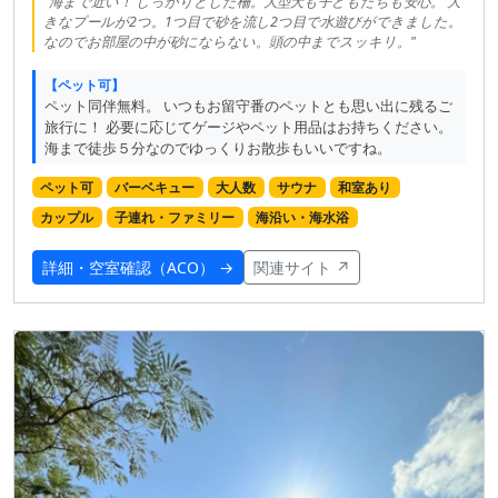
"海まで近い！ しっかりとした柵。大型犬も子どもたちも安心。 大
きなプールが2つ。1つ目で砂を流し2つ目で水遊びができました。
なのでお部屋の中が砂にならない。頭の中までスッキリ。"
【ペット可】
ペット同伴無料。 いつもお留守番のペットとも思い出に残るご
旅行に！ 必要に応じてゲージやペット用品はお持ちください。
海まで徒歩５分なのでゆっくりお散歩もいいですね。
ペット可
バーベキュー
大人数
サウナ
和室あり
カップル
子連れ・ファミリー
海沿い・海水浴
詳細・空室確認（ACO） →
関連サイト ↗