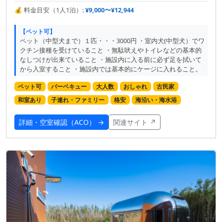
💰 料金目安（1人1泊）:
¥9,000〜¥12,944
【ペット可】
ペット（中型犬まで）１匹・・・3000円 ・室内犬(中型犬）でワ
クチン接種を受けていること ・無駄吠えやトイレなどの基本的
なしつけが出来ていること ・施設内に入る前に必ず足を拭いて
から入室すること ・施設内では基本的にケージに入れること。
ペット可
バーベキュー
大人数
おしゃれ
古民家
和室あり
子連れ・ファミリー
格安
海沿い・海水浴
詳細・空室確認（ACO） →
関連サイト ↗