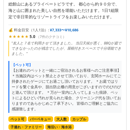
総館山にあるプライベートビラです。 都心から約９０分で、
海と山に囲まれた美しい自然を堪能いただけます。1日1組限
定で非日常的なリゾートライフをお楽しみいただけます。
💰 料金目安（1人1泊）:
¥7,333〜¥10,686
★★★★★
5.0
（7件のクチコミ）
"友人と７名で利用させて頂きました。 当日天候が悪く、BBQが庭で
できなかったのが残念でしたが、屋根付きスペースで十分堪能でき
ました。"
【ペット可】
【お連れのペットと一緒にご宿泊されるお客様へのご注意事項】
＊当施設内はペット禁止とさせて頂いており、玄関ホールにてご
持参されたゲージにてお過ごし頂いております。 ＊お庭ではリ
ードを繋ぐ金具や、脱出防止柵の用意がございますのでのびのび
と遊んで頂けます。 ＊万が一室内に入ってしまった痕跡、ペッ
トによるひどい汚れが見られた場合、クリーニング代を頂いてお
りますのであらかじめご了承下さい。 皆様のご理解とご協力に
感謝致します。
ペット可
バーベキュー
大人数
カップル
子連れ・ファミリー
海沿い・海水浴